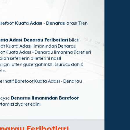
refoot Kuata Adası - Denarau
arası Tren
ata Adası Denarau Feribotları
bileti
foot Kuata Adası limanından Denarau
foot Kuata Adası - Denarau limanına ücretleri
n seferlerin biletlerini nasıl
 için lütfen güzergahınızı, (sürücü dahil)
yın.
lternatif Barefoot Kuata Adası - Denarau
leyse
Denarau limanından Barefoot
famızı ziyaret edin!
narau Feribotları