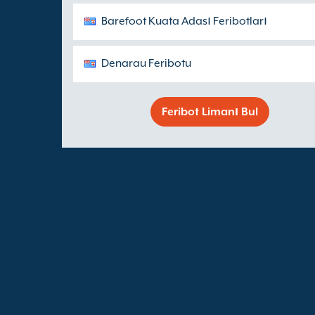
Barefoot Kuata Adası Feribotları
Denarau Feribotu
Feribot Limanı Bul