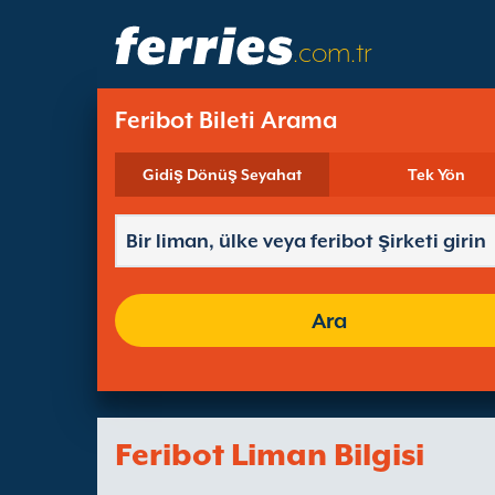
.com.tr
Feribot Bileti Arama
Gidiş Dönüş Seyahat
Tek Yön
Ara
Feribot Liman Bilgisi