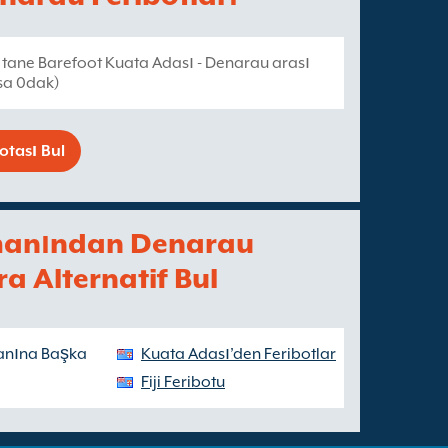
 tane Barefoot Kuata Adası - Denarau arası
2sa 0dak)
otası Bul
imanından Denarau
a Alternatif Bul
manına Başka
Kuata Adası’den Feribotlar
Fiji Feribotu