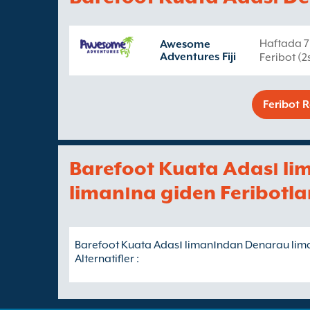
Haftada 7
Awesome
Adventures Fiji
Feribot (
Feribot R
Barefoot Kuata Adası l
limanına giden Feribotlar
Barefoot Kuata Adası limanından Denarau li
Alternatifler :