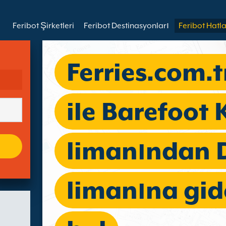
Feribot Şirketleri
Feribot Destinasyonları
Feribot Hatla
Ferries.com.t
ile Barefoot
limanından 
limanına gid