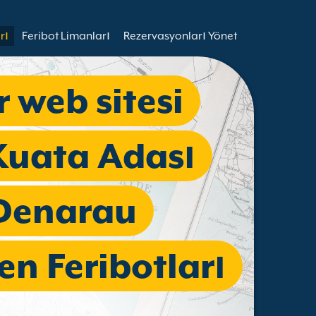
rı
Feribot Limanları
Rezervasyonları Yönet
r web sitesi
 Kuata Adası
Denarau
en Feribotları