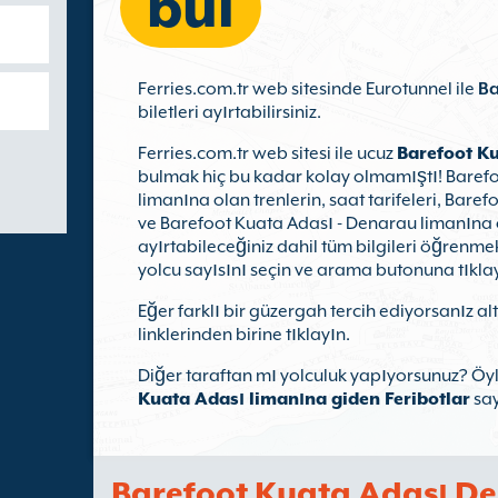
bul
Ferries.com.tr web sitesinde Eurotunnel ile
Ba
biletleri ayırtabilirsiniz.
Ferries.com.tr web sitesi ile ucuz
Barefoot Ku
bulmak hiç bu kadar kolay olmamıştı! Bare
limanına olan trenlerin, saat tarifeleri, Bare
ve Barefoot Kuata Adası - Denarau limanına ola
ayırtabileceğiniz dahil tüm bilgileri öğrenmek
yolcu sayısını seçin ve arama butonuna tıkla
Eğer farklı bir güzergah tercih ediyorsanız a
linklerinden birine tıklayın.
Diğer taraftan mı yolculuk yapıyorsunuz? Öy
Kuata Adası limanına giden Feribotlar
say
Barefoot Kuata Adası De