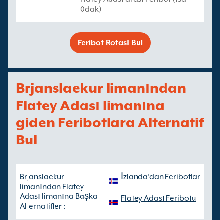
0dak)
Feribot Rotası Bul
Brjanslaekur limanından
Flatey Adası limanına
giden Feribotlara Alternatif
Bul
Brjanslaekur
İzlanda’dan Feribotlar
limanından Flatey
Adası limanına Başka
Flatey Adası Feribotu
Alternatifler :