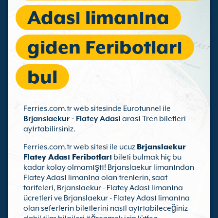
Adası limanına
giden Feribotları
bul
Ferries.com.tr web sitesinde Eurotunnel ile
Brjanslaekur - Flatey Adası
arası Tren biletleri
ayırtabilirsiniz.
Ferries.com.tr web sitesi ile ucuz
Brjanslaekur
Flatey Adası Feribotları
bileti bulmak hiç bu
kadar kolay olmamıştı! Brjanslaekur limanından
Flatey Adası limanına olan trenlerin, saat
tarifeleri, Brjanslaekur - Flatey Adası limanına
ücretleri ve Brjanslaekur - Flatey Adası limanına
olan seferlerin biletlerini nasıl ayırtabileceğiniz