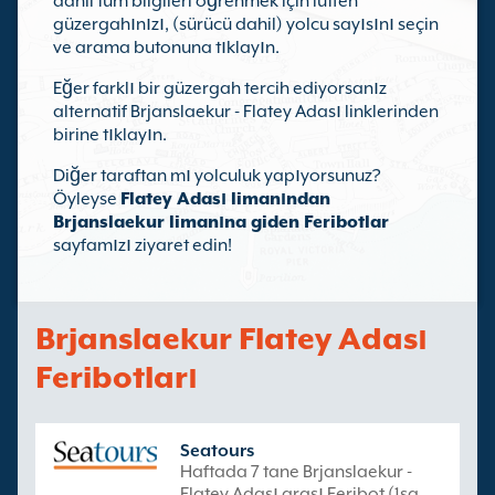
dahil tüm bilgileri öğrenmek için lütfen
güzergahınızı, (sürücü dahil) yolcu sayısını seçin
ve arama butonuna tıklayın.
Eğer farklı bir güzergah tercih ediyorsanız
alternatif Brjanslaekur - Flatey Adası linklerinden
birine tıklayın.
Diğer taraftan mı yolculuk yapıyorsunuz?
Öyleyse
Flatey Adası limanından
Brjanslaekur limanına giden Feribotlar
sayfamızı ziyaret edin!
Brjanslaekur Flatey Adası
Feribotları
Seatours
Haftada 7 tane Brjanslaekur -
Flatey Adası arası Feribot (1sa