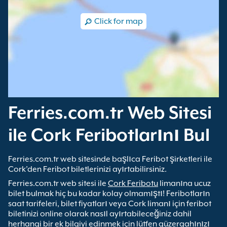
Click for map
Ferries.com.tr Web Sitesi
ile Cork Feribotlarını Bul
Ferries.com.tr web sitesinde başlıca Feribot şirketleri ile
Cork’den Feribot biletlerinizi ayırtabilirsiniz.
Ferries.com.tr web sitesi ile
Cork Feribotu
limanına ucuz
bilet bulmak hiç bu kadar kolay olmamıştı! Feribotların
saat tarifeleri, bilet fiyatları veya Cork limanı için feribot
biletinizi online olarak nasıl ayırtabileceğiniz dahil
herhangi bir ek bilgiyi edinmek için lütfen güzergahınızı