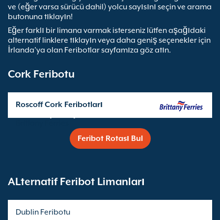
ve (eğer varsa sürücü dahil) yolcu sayısını seçin ve arama
butonuna tıklayın!
Eğer farklı bir limana varmak isterseniz lütfen aşağıdaki
alternatif linklere tıklayın veya daha geniş seçenekler için
İrlanda’ya olan Feribotlar sayfamıza göz atın.
Cork Feribotu
Roscoff Cork Feribotları
Seferleri işleten şirket:
Brittany Ferries
Feribot Rotası Bul
ALternatif Feribot Limanları
Dublin Feribotu