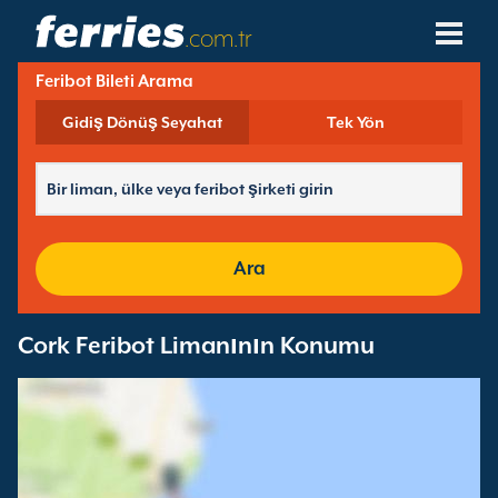
.com.tr
Feribot Bileti Arama
Feribot Şirketleri
Gidiş Dönüş Seyahat
Tek Yön
Feribot Destinasyonları
Feribot Hatları
Feribot Limanları
Ara
Rezervasyonları Yönet
Cork Feribot Limanının Konumu