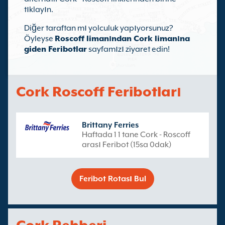
tıklayın.
Diğer taraftan mı yolculuk yapıyorsunuz?
Öyleyse
Roscoff limanından Cork limanına
giden Feribotlar
sayfamızı ziyaret edin!
Cork Roscoff Feribotları
Brittany Ferries
Haftada 1 1 tane Cork - Roscoff
arası Feribot (15sa 0dak)
Feribot Rotası Bul