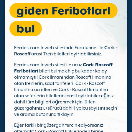
giden Feribotları
bul
Ferries.com.tr web sitesinde Eurotunnel ile
Cork -
Roscoff
arası Tren biletleri ayırtabilirsiniz.
Ferries.com.tr web sitesi ile ucuz
Cork Roscoff
Feribotları
bileti bulmak hiç bu kadar kolay
olmamıştı! Cork limanından Roscoff limanına
olan trenlerin, saat tarifeleri, Cork - Roscoff
limanına ücretleri ve Cork - Roscoff limanına
olan seferlerin biletlerini nasıl ayırtabileceğiniz
dahil tüm bilgileri öğrenmek için lütfen
güzergahınızı, (sürücü dahil) yolcu sayısını seçin
ve arama butonuna tıklayın.
Eğer farklı bir güzergah tercih ediyorsanız
alternatif Cork - Roscoff linklerinden birine