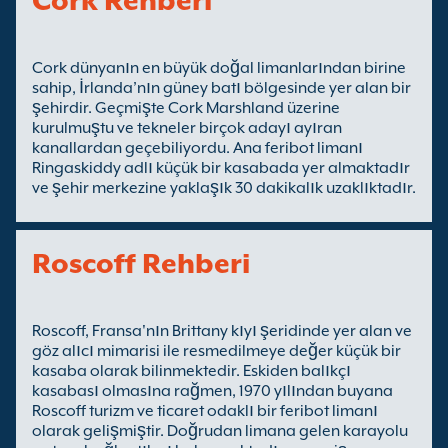
Cork Rehberi
Cork dünyanın en büyük doğal limanlarından birine
sahip, İrlanda’nın güney batı bölgesinde yer alan bir
şehirdir. Geçmişte Cork Marshland üzerine
kurulmuştu ve tekneler birçok adayı ayıran
kanallardan geçebiliyordu. Ana feribot limanı
Ringaskiddy adlı küçük bir kasabada yer almaktadır
ve şehir merkezine yaklaşık 30 dakikalık uzaklıktadır.
Roscoff Rehberi
Roscoff, Fransa'nın Brittany kıyı şeridinde yer alan ve
göz alıcı mimarisi ile resmedilmeye değer küçük bir
kasaba olarak bilinmektedir. Eskiden balıkçı
kasabası olmasına rağmen, 1970 yılından buyana
Roscoff turizm ve ticaret odaklı bir feribot limanı
olarak gelişmiştir. Doğrudan limana gelen karayolu