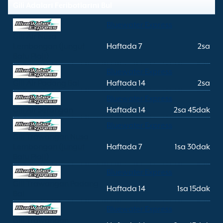
Gili Adaları Feribotlarını Bul
Bluewater Express
Gili Air Nusa
Lembongan (Jungut
Haftada 7
2sa
Batu Plajı)
Bluewater Express
Gili Air Padang Bai
Haftada 14
2sa
Bluewater Express
Gili Air Serangan
Haftada 14
2sa 45dak
Bluewater Express
Gili Trawangan Nusa
Lembongan (Jungut
Haftada 7
1sa 30dak
Batu Plajı)
Bluewater Express
Gili Trawangan Padang
Haftada 14
1sa 15dak
Bai
Bluewater Express
Gili Trawangan