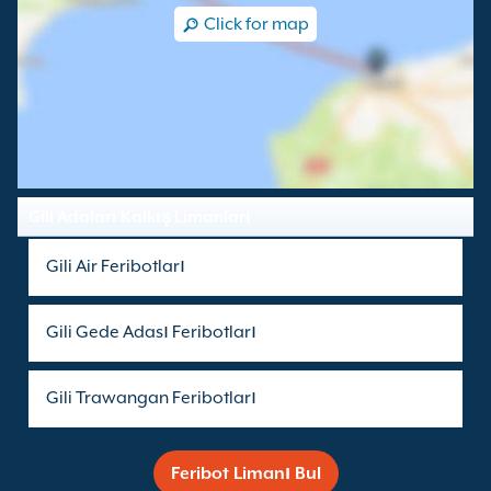
Click for map
Gili Adaları Kalkış Limanları
Gili Air Feribotları
Gili Gede Adası Feribotları
Gili Trawangan Feribotları
Feribot Limanı Bul