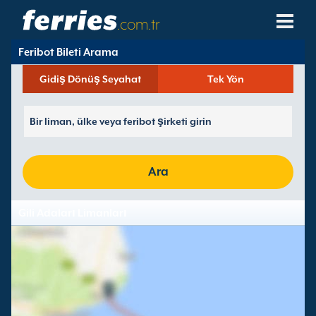
.com.tr
Feribot Bileti Arama
Feribot Şirketleri
Gidiş Dönüş Seyahat
Tek Yön
Feribot Destinasyonları
Feribot Hatları
Feribot Limanları
Ara
Rezervasyonları Yönet
Gili Adaları Limanları