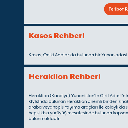
Feribot R
Kasos Rehberi
Kasos, Oniki Adalar’da bulunan bir Yunan adası
Heraklion Rehberi
Heraklion (Kandiye) Yunanistan’ın Girit Adası’nın
kıyısında bulunan Heraklion önemli bir deniz nak
araba veya toplu taşıma araçları ile kolaylıkla u
hepsi kısa yürüyüş mesafesinde bulunan kapsaml
bulunmaktadır.