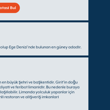
otası Bul
 olup Ege Denizi’nde bulunan en güney adadır.
 en büyük şehri ve başkentidir. Girit’in doğu
liyatı ve feribot limanıdır. Bu nedenle buraya
laşılabilir. Limanda yolculuk yapanlar için
ı restoran ve alışveriş imkanları