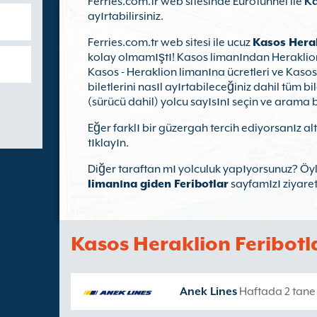
Ferries.com.tr web sitesinde Eurotunnel ile
Ka
ayırtabilirsiniz.
Ferries.com.tr web sitesi ile ucuz
Kasos Herak
kolay olmamıştı! Kasos limanından Heraklion l
Kasos - Heraklion limanına ücretleri ve Kasos
biletlerini nasıl ayırtabileceğiniz dahil tüm b
(sürücü dahil) yolcu sayısını seçin ve arama 
Eğer farklı bir güzergah tercih ediyorsanız alt
tıklayın.
Diğer taraftan mı yolculuk yapıyorsunuz? Öy
limanına giden Feribotlar
sayfamızı ziyaret
Kasos Heraklion Feribotl
Anek Lines
Haftada 2 tane 