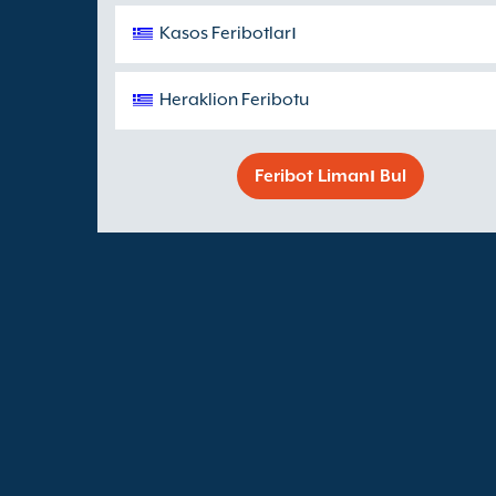
Kasos Feribotları
Heraklion Feribotu
Feribot Limanı Bul