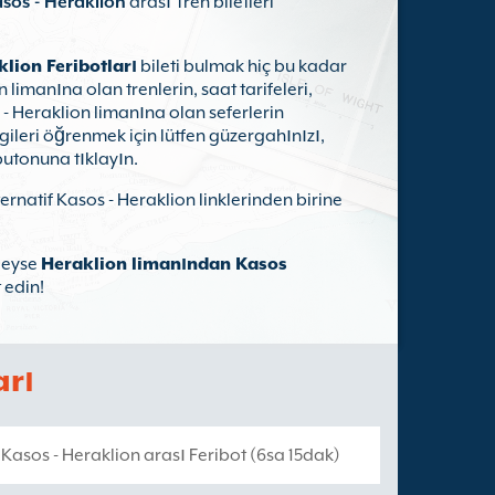
sos - Heraklion
arası Tren biletleri
lion Feribotları
bileti bulmak hiç bu kadar
imanına olan trenlerin, saat tarifeleri,
 - Heraklion limanına olan seferlerin
ilgileri öğrenmek için lütfen güzergahınızı,
butonuna tıklayın.
ernatif Kasos - Heraklion linklerinden birine
leyse
Heraklion limanından Kasos
 edin!
arı
Kasos - Heraklion arası Feribot (6sa 15dak)