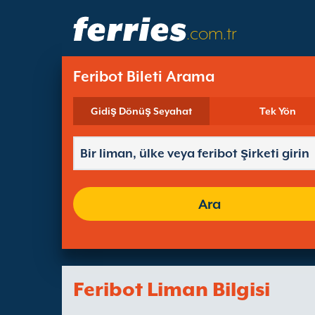
.com.tr
Feribot Bileti Arama
Gidiş Dönüş Seyahat
Tek Yön
Ara
Feribot Liman Bilgisi