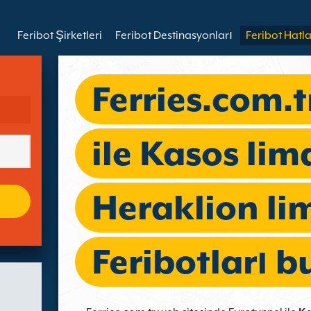
Feribot Şirketleri
Feribot Destinasyonları
Feribot Hatla
Ferries.com.t
ile Kasos li
Heraklion li
Feribotları b