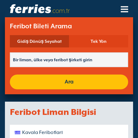
.com.tr
Feribot Şirketleri
Feribot Bileti Arama
Feribot Destinasyonları
Gidiş Dönüş Seyahat
Tek Yön
Feribot Hatları
Feribot Limanları
Ara
Rezervasyonları Yönet
Feribot Liman Bilgisi
Kavala Feribotları