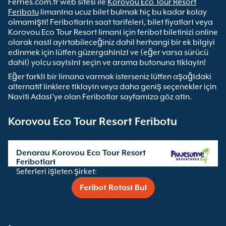
Ferries.com.tr web sitesi ile
Korovou Eco Tour Resort
Feribotu
limanına ucuz bilet bulmak hiç bu kadar kolay
olmamıştı! Feribotların saat tarifeleri, bilet fiyatları veya
Korovou Eco Tour Resort limanı için feribot biletinizi online
olarak nasıl ayırtabileceğiniz dahil herhangi bir ek bilgiyi
edinmek için lütfen güzergahınızı ve (eğer varsa sürücü
dahil) yolcu sayısını seçin ve arama butonuna tıklayın!
Eğer farklı bir limana varmak isterseniz lütfen aşağıdaki
alternatif linklere tıklayın veya daha geniş seçenekler için
Naviti Adası’ye olan Feribotlar sayfamıza göz atın.
Korovou Eco Tour Resort Feribotu
Denarau Korovou Eco Tour Resort
Feribotları
Seferleri işleten şirket:
Awesome Adventures Fiji
Feribot Rotası Bul