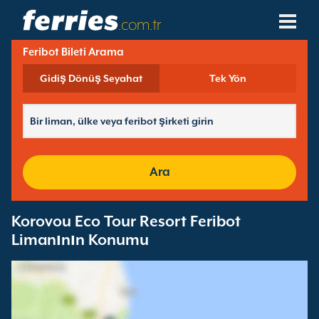
.com.tr
Feribot Bileti Arama
Feribot Şirketleri
Gidiş Dönüş Seyahat
Tek Yön
Feribot Destinasyonları
Feribot Hatları
Feribot Limanları
Ara
Rezervasyonları Yönet
Korovou Eco Tour Resort Feribot
Limanının Konumu