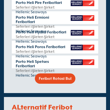
Porto Heli Pire Feribotları
Seferleri işleten şirket:
Hellenic Seaways
Porto Heli Ermioni
Feribotları
Seferleri işleten şirket:
Hellenic Seaways
Porto Heli Hydra Feribotları
Seferleri işleten şirket:
Hellenic Seaways
Porto Heli Poros Feribotları
Seferleri işleten şirket:
Hellenic Seaways
Porto Heli Spetses
Feribotları
Seferleri işleten şirket:
Hellenic Seaways
Feribot Rotası Bul
ALternatif Feribot