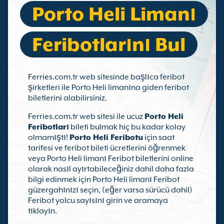
Porto Heli Limanı
Feribotlarını Bul
Ferries.com.tr web sitesinde başlıca feribot
şirketleri ile Porto Heli limanına giden feribot
biletlerini alabilirsiniz.
Ferries.com.tr web sitesi ile ucuz
Porto Heli
Feribotları
bileti bulmak hiç bu kadar kolay
olmamıştı!
Porto Heli Feribotu
için saat
tarifesi ve feribot bileti ücretlerini öğrenmek
veya Porto Heli limanı Feribot biletlerini online
olarak nasıl ayırtabileceğiniz dahil daha fazla
bilgi edinmek için Porto Heli limanı Feribot
güzergahınızı seçin, (eğer varsa sürücü dahil)
Feribot yolcu sayısını girin ve aramaya
tıklayın.