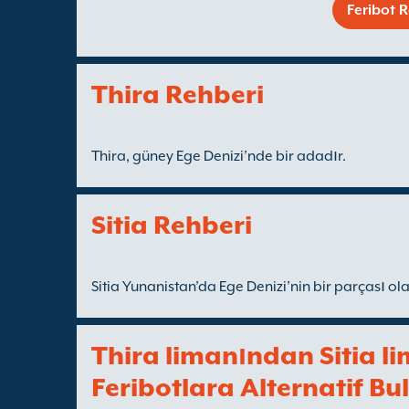
Feribot R
Thira Rehberi
Thira, güney Ege Denizi’nde bir adadır.
Sitia Rehberi
Sitia Yunanistan’da Ege Denizi’nin bir parçası ola
Thira limanından Sitia l
Feribotlara Alternatif Bul