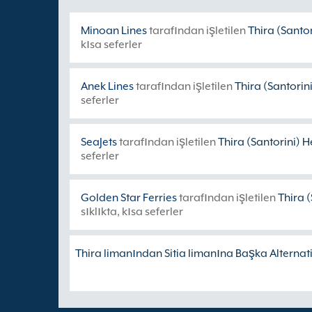
Minoan Lines
tarafından işletilen
Thira (Santor
kısa seferler
Anek Lines
tarafından işletilen
Thira (Santorin
seferler
SeaJets
tarafından işletilen
Thira (Santorini) H
seferler
Golden Star Ferries
tarafından işletilen
Thira (
sıklıkta, kısa seferler
Thira limanından Sitia limanına Başka Alternatif