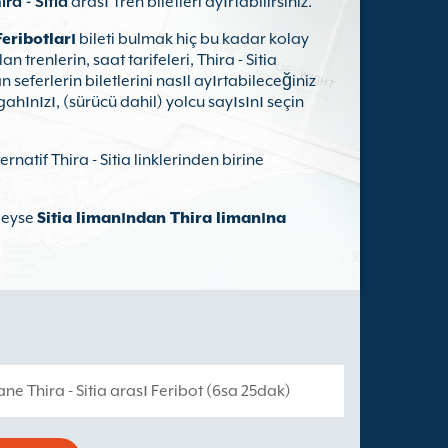
ira - Sitia
arası Tren biletleri ayırtabilirsiniz.
Feribotları
bileti bulmak hiç bu kadar kolay
 trenlerin, saat tarifeleri, Thira - Sitia
n seferlerin biletlerini nasıl ayırtabileceğiniz
gahınızı, (sürücü dahil) yolcu sayısını seçin
rnatif Thira - Sitia linklerinden birine
leyse
Sitia limanından Thira limanına
ne Thira - Sitia arası Feribot (6sa 25dak)