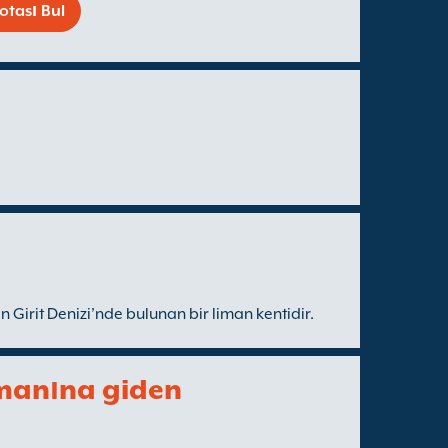
otası Bul
n Girit Denizi’nde bulunan bir liman kentidir.
imanına giden