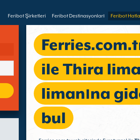
Feribot Şirketleri
Feribot Destinasyonları
Feribot Hatla
Ferries.com.t
ile Thira lim
limanına gid
bul