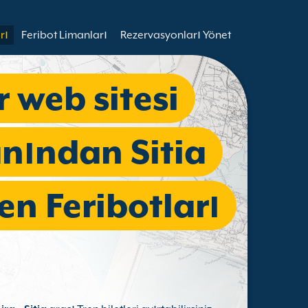
rı
Feribot Limanları
Rezervasyonları Yönet
r web sitesi
anından Sitia
en Feribotları