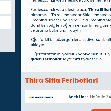
Ferries.com.tr web sitesinde Eurotunnel ile
Th
Ferries.com.tr web sitesi ile ucuz
Thira Sitia 
olmamıştı! Thira limanından Sitia limanına olan
limanına ücretleri ve Thira - Sitia limanına ola
dahil tüm bilgileri öğrenmek için lütfen güzer
ve arama butonuna tıklayın.
Eğer farklı bir güzergah tercih ediyorsanız alte
tıklayın.
Diğer taraftan mı yolculuk yapıyorsunuz? Öy
giden Feribotlar
sayfamızı ziyaret edin!
Thira Sitia Feribotları
Anek Lines
Haftada 2 ta