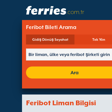
.com.tr
Feribot Bileti Arama
Gidiş Dönüş Seyahat
Tek Yön
Ara
Feribot Liman Bilgisi