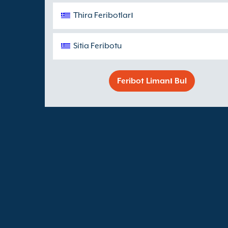
Thira Feribotları
Sitia Feribotu
Feribot Limanı Bul