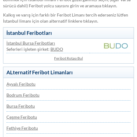
sürücü dahil) Feribot yolcu sayısını girin ve aramaya tıklayın.
Kalkış ve varış için farklı bir Feribot Limanı tercih ederseniz lütfen
İstanbul limanı için olan alternatif linklere tıklayın.
İstanbul Feribotları
İstanbul Bursa Feribotları
Seferleri işleten şirket:
BUDO
Feribot Rotası Bul
ALternatif Feribot Limanları
Ayvalı Feribotu
Bodrum Feribotu
Bursa Feribotu
Çeşme Feribotu
Fethiye Feribotu