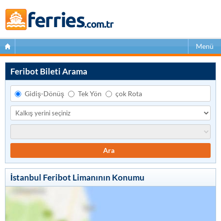
Menü
Feribot Bileti Arama
Gidiş-Dönüş
Tek Yön
çok Rota
Ara
İstanbul Feribot Limanının Konumu