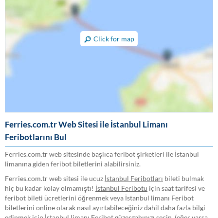
Click for map
Ferries.com.tr Web Sitesi ile İstanbul Limanı
Feribotlarını Bul
Ferries.com.tr web sitesinde başlıca feribot şirketleri ile İstanbul
limanına giden feribot biletlerini alabilirsiniz.
Ferries.com.tr web sitesi ile ucuz
İstanbul Feribotları
bileti bulmak
hiç bu kadar kolay olmamıştı!
İstanbul Feribotu
için saat tarifesi ve
feribot bileti ücretlerini öğrenmek veya İstanbul limanı Feribot
biletlerini online olarak nasıl ayırtabileceğiniz dahil daha fazla bilgi
edinmek için İstanbul limanı Feribot güzergahınızı seçin, (eğer varsa