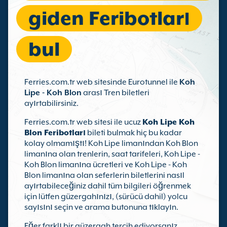
giden Feribotları
bul
Ferries.com.tr web sitesinde Eurotunnel ile
Koh
Lipe - Koh Blon
arası Tren biletleri
ayırtabilirsiniz.
Ferries.com.tr web sitesi ile ucuz
Koh Lipe Koh
Blon Feribotları
bileti bulmak hiç bu kadar
kolay olmamıştı! Koh Lipe limanından Koh Blon
limanına olan trenlerin, saat tarifeleri, Koh Lipe -
Koh Blon limanına ücretleri ve Koh Lipe - Koh
Blon limanına olan seferlerin biletlerini nasıl
ayırtabileceğiniz dahil tüm bilgileri öğrenmek
için lütfen güzergahınızı, (sürücü dahil) yolcu
sayısını seçin ve arama butonuna tıklayın.
Eğer farklı bir güzergah tercih ediyorsanız