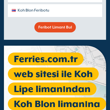
Koh Blon Feribotu
Feribot Limanı Bul
Ferries.com.tr
web sitesi ile Koh
Lipe limanından
Koh Blon limanına