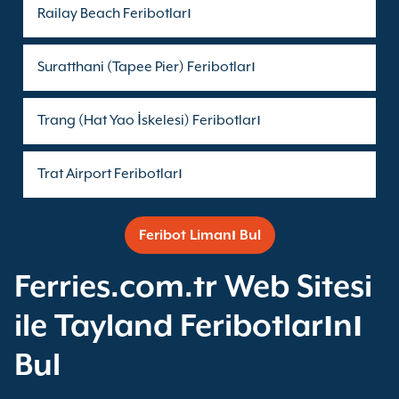
Railay Beach Feribotları
Suratthani (Tapee Pier) Feribotları
Trang (Hat Yao İskelesi) Feribotları
Trat Airport Feribotları
Feribot Limanı Bul
Ferries.com.tr Web Sitesi
ile Tayland Feribotlarını
Bul