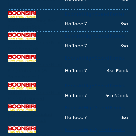
İskelesi)
Boonsiri High Speed Ferries
Koh Chang (Bang Bao
Haftada 7
3sa
Pier) Laem Sok
Boonsiri High Speed Ferries
Koh Chang (Centre Point
Haftada 7
8sa
Pier) Bangkok
Boonsiri High Speed Ferries
Koh Chang (Centre Point
Pier) Koh Kood (Ao
Haftada 7
4sa 15dak
Salad İskelesi)
Boonsiri High Speed Ferries
Koh Chang (Centre Point
Haftada 7
5sa 30dak
Pier) Koh Samed
Boonsiri High Speed Ferries
Koh Kood (Ao Salad
Haftada 7
8sa
İskelesi) Bangkok
Boonsiri High Speed Ferries