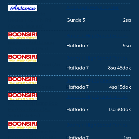
Andaman Wave Master
Phuket (Rassada
İskelesi) Koh Phi Phi
Günde 3
2sa
(Tonsai İskelesi)
Boonsiri High Speed Ferries
Bangkok Koh Chang
Haftada 7
9sa
(Centre Point Pier)
Boonsiri High Speed Ferries
Bangkok Koh Kood (Ao
Haftada 7
8sa 45dak
Salad İskelesi)
Boonsiri High Speed Ferries
Bangkok Koh Samed
Haftada 7
4sa 15dak
Boonsiri High Speed Ferries
Koh Chang (Bang Bao
Pier) Koh Kood (Ao
Haftada 7
1sa 30dak
Salad İskelesi)
Boonsiri High Speed Ferries
Koh Chang (Bang Bao
Pier) Koh Mak (Ao Nid
Haftada 7
1sa