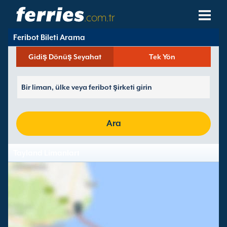
.com.tr
Feribot Bileti Arama
Feribot Şirketleri
Gidiş Dönüş Seyahat
Tek Yön
Feribot Destinasyonları
Feribot Hatları
Feribot Limanları
Ara
Rezervasyonları Yönet
Tayland Limanları