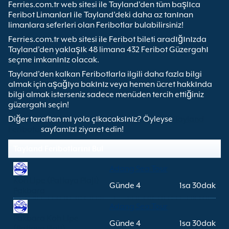
Ferries.com.tr web sitesi ile Tayland’den tüm başlıca
Feribot Limanları ile Tayland’deki daha az tanınan
limanlara seferleri olan Feribotlar bulabilirsiniz!
Ferries.com.tr web sitesi ile Feribot bileti aradığınızda
Tayland’den yaklaşık 48 limana 432 Feribot Güzergahı
seçme imkanınız olacak.
Tayland’den kalkan Feribotlarla ilgili daha fazla bilgi
almak için aşağıya bakınız veya hemen ücret hakkında
bilgi almak isterseniz sadece menüden tercih ettiğiniz
güzergahı seçin!
Diğer taraftan mı yola çıkacaksınız? Öyleyse
Tayland
Feribotu
sayfamızı ziyaret edin!
Tayland Feribotlarını Bul
Adang Sea Tour
Koh Lipe (Pattaya Plajı)
Günde 4
1sa 30dak
Pakbara
Adang Sea Tour
Pakbara Koh Lipe
Günde 4
1sa 30dak
(Pattaya Plajı)