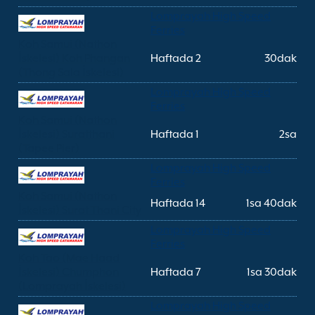
Lomprayah High Speed
Ferries
Koh Samui (Nathon
İskelesi) Koh Phangan
Haftada 2
30dak
(Thong Sala İskelesi)
Lomprayah High Speed
Ferries
Koh Samui (Nathon
İskelesi) Suratthani
Haftada 1
2sa
(Tapee Pier)
Lomprayah High Speed
Ferries
Koh Samui (Nathon
Haftada 14
1sa 40dak
İskelesi) Surat Thani City
Lomprayah High Speed
Ferries
Koh Tao (Mae Haad
İskelesi) Chumphon
Haftada 7
1sa 30dak
(Lomprayah İskelesi)
Lomprayah High Speed