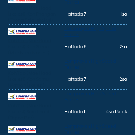
Ferries
Koh Tao (Mae Haad
İskelesi) Koh Phangan
Haftada 7
1sa
(Thong Sala İskelesi)
Lomprayah High Speed
Ferries
Koh Tao (Mae Haad
İskelesi) Koh Samui
Haftada 6
2sa
(Mae Nam İskelesi)
Lomprayah High Speed
Ferries
Koh Tao (Mae Haad
İskelesi) Koh Samui
Haftada 7
2sa
(Nathon İskelesi)
Lomprayah High Speed
Ferries
Koh Tao (Mae Haad
İskelesi) Suratthani
Haftada 1
4sa 15dak
(Tapee Pier)
Lomprayah High Speed
Ferries