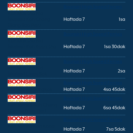
Boonsiri High Speed Ferries
Koh Mak (Ao Nid
İskelesi) Koh Chang
Haftada 7
1sa
(Bang Bao Pier)
Boonsiri High Speed Ferries
Koh Mak (Ao Nid
İskelesi) Koh Kood (Ao
Haftada 7
1sa 30dak
Salad İskelesi)
Boonsiri High Speed Ferries
Koh Mak (Ao Nid
Haftada 7
2sa
İskelesi) Laem Sok
Boonsiri High Speed Ferries
Koh Samed Bangkok
Haftada 7
4sa 45dak
Boonsiri High Speed Ferries
Koh Samed Koh Chang
Haftada 7
6sa 45dak
(Centre Point Pier)
Boonsiri High Speed Ferries
Koh Samed Koh Kood
Haftada 7
7sa 5dak
(Ao Salad İskelesi)