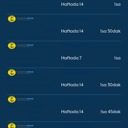
İskelesi) Koh Phi Phi
Haftada 14
1sa
(Tonsai İskelesi)
Chaokoh Ferry
Koh Phi Phi (Tonsai
İskelesi) Ao Nang Railay
Haftada 14
1sa 30dak
(Nopparat Thara Pier)
Chaokoh Ferry
Koh Phi Phi (Tonsai
İskelesi) Koh Lanta
Haftada 7
1sa
(Saladan İskelesi)
Chaokoh Ferry
Koh Phi Phi (Tonsai
İskelesi) Krabi (Klong
Haftada 14
1sa 30dak
Jilad İskelesi)
Chaokoh Ferry
Koh Phi Phi (Tonsai
İskelesi) Phuket
Haftada 14
1sa 45dak
(Rassada İskelesi)
Chaokoh Ferry