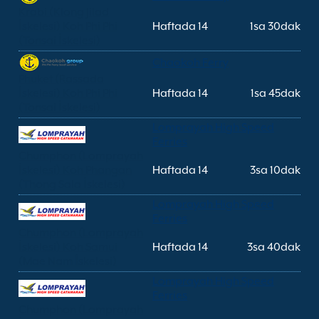
Krabi (Klong Jilad
İskelesi) Koh Phi Phi
Haftada 14
1sa 30dak
(Tonsai İskelesi)
Chaokoh Ferry
Phuket (Rassada
İskelesi) Koh Phi Phi
Haftada 14
1sa 45dak
(Tonsai İskelesi)
Lomprayah High Speed
Ferries
Chumphon (Lomprayah
İskelesi) Koh Phangan
Haftada 14
3sa 10dak
(Thong Sala İskelesi)
Lomprayah High Speed
Ferries
Chumphon (Lomprayah
İskelesi) Koh Samui
Haftada 14
3sa 40dak
(Mae Nam İskelesi)
Lomprayah High Speed
Ferries
Chumphon (Lomprayah