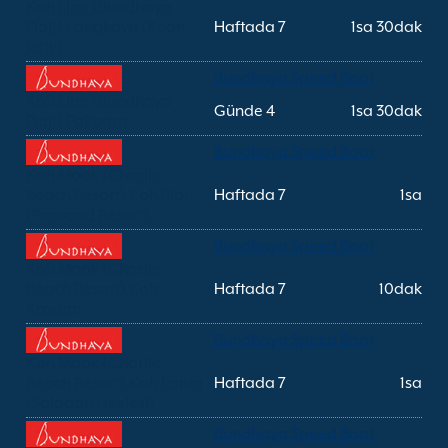
Koh Lipe (Bundhaya
Plajı) Langkawi (Kuah
Haftada 7
1sa 30dak
Jetty)
Bundhaya Speed Boat
Koh Lipe (Bundhaya
Günde 4
1sa 30dak
Plajı) Pakbara
Bundhaya Speed Boat
Koh Mook (Charlie
Beach Resort) Koh Blon
Haftada 7
1sa
(Pansand Resort)
Bundhaya Speed Boat
Koh Mook (Charlie
Beach Resort) Koh
Haftada 7
10dak
Kradan
Bundhaya Speed Boat
Koh Mook (Charlie
Beach Resort) Koh Lanta
Haftada 7
1sa
(Saladan İskelesi)
Bundhaya Speed Boat