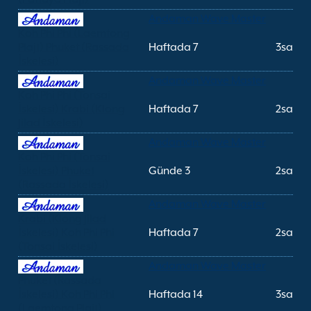
Andaman Wave Master
Koh Phi Phi (Laemtong
Plajı) Phuket (Rassada
Haftada 7
3sa
İskelesi)
Andaman Wave Master
Koh Phi Phi (Tonsai
İskelesi) Krabi (Klong
Haftada 7
2sa
Jilad İskelesi)
Andaman Wave Master
Koh Phi Phi (Tonsai
İskelesi) Phuket
Günde 3
2sa
(Rassada İskelesi)
Andaman Wave Master
Krabi (Klong Jilad
İskelesi) Koh Phi Phi
Haftada 7
2sa
(Tonsai İskelesi)
Andaman Wave Master
Phuket (Rassada
İskelesi) Koh Phi Phi
Haftada 14
3sa
(Laemtong Plajı)