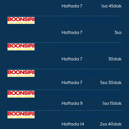
Koh Kood (Ao Salad
İskelesi) Koh Chang
Haftada 7
1sa 45dak
(Bang Bao Pier)
Boonsiri High Speed Ferries
Koh Kood (Ao Salad
İskelesi) Koh Chang
Haftada 7
3sa
(Centre Point Pier)
Boonsiri High Speed Ferries
Koh Kood (Ao Salad
İskelesi) Koh Mak (Ao
Haftada 7
30dak
Nid İskelesi)
Boonsiri High Speed Ferries
Koh Kood (Ao Salad
Haftada 7
5sa 30dak
İskelesi) Koh Samed
Boonsiri High Speed Ferries
Koh Kood (Ao Salad
Haftada 9
1sa 15dak
İskelesi) Laem Sok
Boonsiri High Speed Ferries
Koh Kood (Ao Salad
Haftada 14
2sa 40dak
İskelesi) Trat Airport