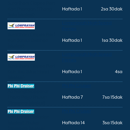
Suratthani (Tapee Pier)
Koh Phangan (Thong
Haftada 1
2sa 30dak
Sala İskelesi)
Lomprayah High Speed
Ferries
Suratthani (Tapee Pier)
Koh Samui (Nathon
Haftada 1
1sa 30dak
İskelesi)
Lomprayah High Speed
Ferries
Suratthani (Tapee Pier)
Koh Tao (Mae Haad
Haftada 1
4sa
İskelesi)
Phi Phi Cruiser
Ao Nang(Nopparat
Thara Plajı) Phuket
Haftada 7
7sa 15dak
(Rassada İskelesi)
Phi Phi Cruiser
Koh Lanta (Saladan
İskelesi) Phuket
Haftada 14
3sa 15dak
(Rassada İskelesi)