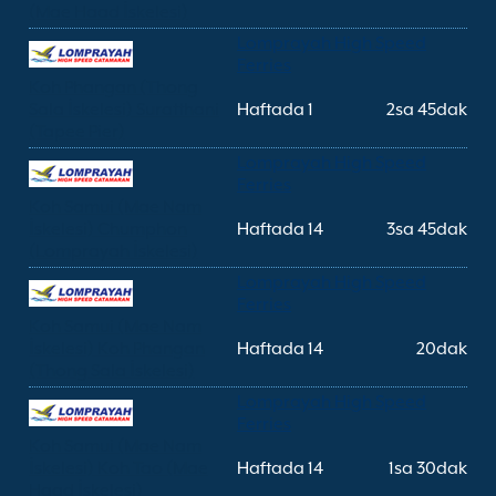
(Mae Haad İskelesi)
Lomprayah High Speed
Ferries
Koh Phangan (Thong
Sala İskelesi) Suratthani
Haftada 1
2sa 45dak
(Tapee Pier)
Lomprayah High Speed
Ferries
Koh Samui (Mae Nam
İskelesi) Chumphon
Haftada 14
3sa 45dak
(Lomprayah İskelesi)
Lomprayah High Speed
Ferries
Koh Samui (Mae Nam
İskelesi) Koh Phangan
Haftada 14
20dak
(Thong Sala İskelesi)
Lomprayah High Speed
Ferries
Koh Samui (Mae Nam
İskelesi) Koh Tao (Mae
Haftada 14
1sa 30dak
Haad İskelesi)