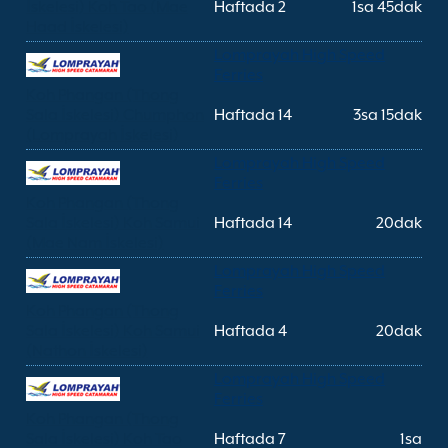
İskelesi) Koh Tao (Mae
Haftada 2
1sa 45dak
Haad İskelesi)
Lomprayah High Speed
Ferries
Koh Phangan (Thong
Sala İskelesi) Chumphon
Haftada 14
3sa 15dak
(Lomprayah İskelesi)
Lomprayah High Speed
Ferries
Koh Phangan (Thong
Sala İskelesi) Koh Samui
Haftada 14
20dak
(Mae Nam İskelesi)
Lomprayah High Speed
Ferries
Koh Phangan (Thong
Sala İskelesi) Koh Samui
Haftada 4
20dak
(Nathon İskelesi)
Lomprayah High Speed
Ferries
Koh Phangan (Thong
Sala İskelesi) Koh Tao
Haftada 7
1sa