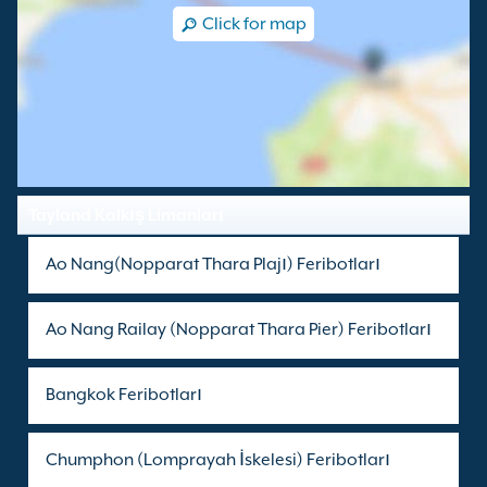
Click for map
Tayland Kalkış Limanları
Ao Nang(Nopparat Thara Plajı) Feribotları
Ao Nang Railay (Nopparat Thara Pier) Feribotları
Bangkok Feribotları
Chumphon (Lomprayah İskelesi) Feribotları