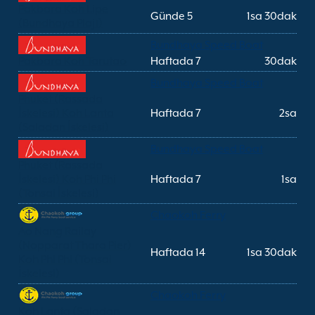
Pakbara Koh Lipe
Günde 5
1sa 30dak
(Bundhaya Plajı)
Bundhaya Speed Boat
Pakbara Koh Tarutao
Haftada 7
30dak
Bundhaya Speed Boat
Phuket (Rassada
İskelesi) Koh Lanta
Haftada 7
2sa
(Saladan İskelesi)
Bundhaya Speed Boat
Phuket (Rassada
İskelesi) Koh Phi Phi
Haftada 7
1sa
(Tonsai İskelesi)
Chaokoh Ferry
Ao Nang Railay
(Nopparat Thara Pier)
Haftada 14
1sa 30dak
Koh Phi Phi (Tonsai
İskelesi)
Chaokoh Ferry
Koh Lanta (Saladan