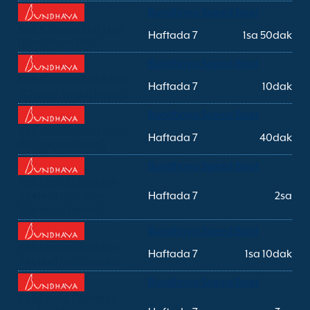
Bundhaya Speed Boat
Koh Kradan Koh Lipe
Haftada 7
1sa 50dak
(Bundhaya Plajı)
Bundhaya Speed Boat
Koh Kradan Koh Mook
Haftada 7
10dak
(Charlie Beach Resort)
Bundhaya Speed Boat
Koh Kradan Koh Ngai
Haftada 7
40dak
(Koh Ngai Resort)
Bundhaya Speed Boat
Koh Lanta (Saladan
İskelesi) Koh Blon
Haftada 7
2sa
(Pansand Resort)
Bundhaya Speed Boat
Koh Lanta (Saladan
Haftada 7
1sa 10dak
İskelesi) Koh Kradan
Bundhaya Speed Boat
Koh Lanta (Saladan