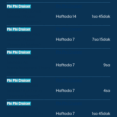
Phi Phi Cruiser
Koh Phi Phi (Tonsai
İskelesi) Phuket
Haftada 14
1sa 45dak
(Rassada İskelesi)
Phi Phi Cruiser
Krabi (Klong Jilad
İskelesi) Phuket
Haftada 7
7sa 15dak
(Rassada İskelesi)
Phi Phi Cruiser
Phuket (Rassada
İskelesi) Ao
Haftada 7
9sa
Nang(Nopparat Thara
Plajı)
Phi Phi Cruiser
Phuket (Rassada
İskelesi) Koh Lanta
Haftada 7
4sa
(Saladan İskelesi)
Phi Phi Cruiser
Phuket (Rassada
İskelesi) Koh Phi Phi
Haftada 7
1sa 45dak