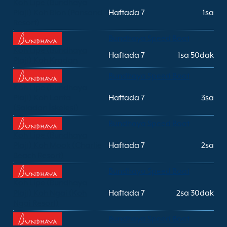
Koh Lipe (Bundhaya
Plajı) Koh Blon (Pansand
Haftada 7
1sa
Resort)
Bundhaya Speed Boat
Koh Lipe (Bundhaya
Haftada 7
1sa 50dak
Plajı) Koh Kradan
Bundhaya Speed Boat
Koh Lipe (Bundhaya
Plajı) Koh Lanta
Haftada 7
3sa
(Saladan İskelesi)
Bundhaya Speed Boat
Koh Lipe (Bundhaya
Plajı) Koh Mook (Charlie
Haftada 7
2sa
Beach Resort)
Bundhaya Speed Boat
Koh Lipe (Bundhaya
Plajı) Koh Ngai (Koh
Haftada 7
2sa 30dak
Ngai Resort)
Bundhaya Speed Boat