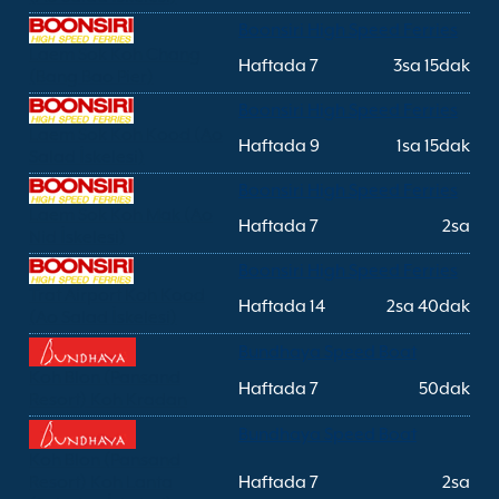
Boonsiri High Speed Ferries
Laem Sok Koh Chang
Haftada 7
3sa 15dak
(Bang Bao Pier)
Boonsiri High Speed Ferries
Laem Sok Koh Kood (Ao
Haftada 9
1sa 15dak
Salad İskelesi)
Boonsiri High Speed Ferries
Laem Sok Koh Mak (Ao
Haftada 7
2sa
Nid İskelesi)
Boonsiri High Speed Ferries
Trat Airport Koh Kood
Haftada 14
2sa 40dak
(Ao Salad İskelesi)
Bundhaya Speed Boat
Koh Blon (Pansand
Haftada 7
50dak
Resort) Koh Kradan
Bundhaya Speed Boat
Koh Blon (Pansand
Resort) Koh Lanta
Haftada 7
2sa