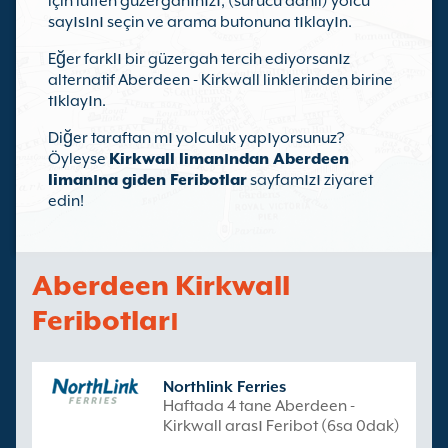
için lütfen güzergahınızı, (sürücü dahil) yolcu
sayısını seçin ve arama butonuna tıklayın.
Eğer farklı bir güzergah tercih ediyorsanız
alternatif Aberdeen - Kirkwall linklerinden birine
tıklayın.
Diğer taraftan mı yolculuk yapıyorsunuz?
Öyleyse
Kirkwall limanından Aberdeen
limanına giden Feribotlar
sayfamızı ziyaret
edin!
Aberdeen Kirkwall
Feribotları
Northlink Ferries
Haftada 4 tane Aberdeen -
Kirkwall arası Feribot (6sa 0dak)