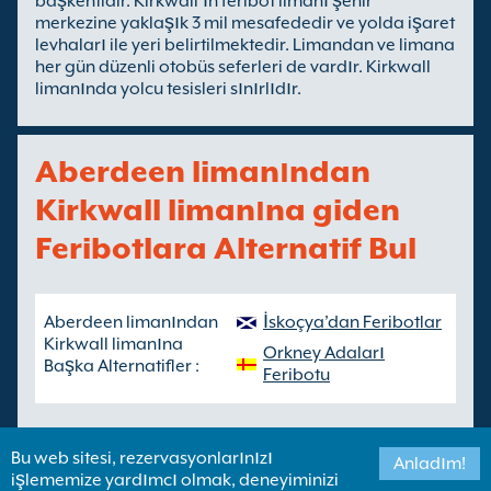
başkentidir. Kirkwall’ın feribot limanı şehir
merkezine yaklaşık 3 mil mesafededir ve yolda işaret
levhaları ile yeri belirtilmektedir. Limandan ve limana
her gün düzenli otobüs seferleri de vardır. Kirkwall
limanında yolcu tesisleri sınırlıdır.
Aberdeen limanından
Kirkwall limanına giden
Feribotlara Alternatif Bul
Aberdeen limanından
İskoçya’dan Feribotlar
Kirkwall limanına
Orkney Adaları
Başka Alternatifler :
Feribotu
Bu web sitesi, rezervasyonlarınızı
Anladım!
işlememize yardımcı olmak, deneyiminizi