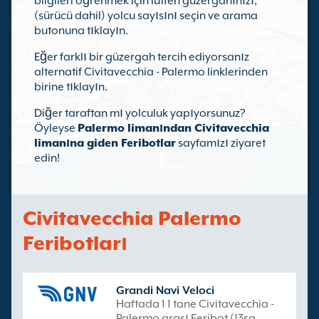
bilgileri öğrenmek için lütfen güzergahınızı,
(sürücü dahil) yolcu sayısını seçin ve arama
butonuna tıklayın.
Eğer farklı bir güzergah tercih ediyorsanız
alternatif Civitavecchia - Palermo linklerinden
birine tıklayın.
Diğer taraftan mı yolculuk yapıyorsunuz?
Öyleyse
Palermo limanından Civitavecchia
limanına giden Feribotlar
sayfamızı ziyaret
edin!
Civitavecchia Palermo
Feribotları
Grandi Navi Veloci
Haftada 1 1 tane Civitavecchia -
Palermo arası Feribot (13sa