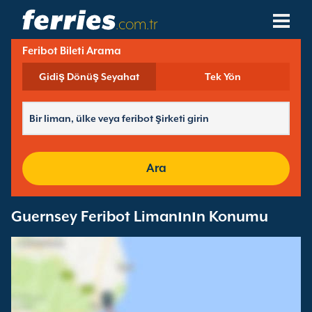
.com.tr
Feribot Bileti Arama
Feribot Şirketleri
Gidiş Dönüş Seyahat
Tek Yön
Feribot Destinasyonları
Feribot Hatları
Feribot Limanları
Ara
Rezervasyonları Yönet
Guernsey Feribot Limanının Konumu