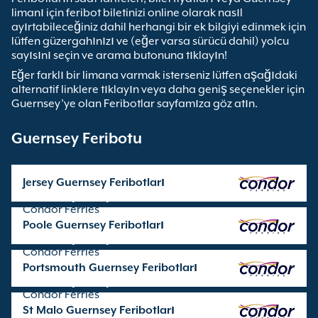
limanı için feribot biletinizi online olarak nasıl
ayırtabileceğiniz dahil herhangi bir ek bilgiyi edinmek için
lütfen güzergahınızı ve (eğer varsa sürücü dahil) yolcu
sayısını seçin ve arama butonuna tıklayın!
Eğer farklı bir limana varmak isterseniz lütfen aşağıdaki
alternatif linklere tıklayın veya daha geniş seçenekler için
Guernsey’ye olan Feribotlar sayfamıza göz atın.
Guernsey Feribotu
Jersey Guernsey Feribotları
Seferleri işleten şirket:
Condor Ferries
Poole Guernsey Feribotları
Seferleri işleten şirket:
Condor Ferries
Portsmouth Guernsey Feribotları
Seferleri işleten şirket:
Condor Ferries
St Malo Guernsey Feribotları