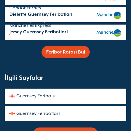
Seferleri işleten şirket:
Condor Ferries
Dielette Guernsey Feribotları
Seferleri işleten şirket:
Manche Iles Express
Jersey Guernsey Feribotları
Seferleri işleten şirket:
Manche Iles Express
Feribot Rotası Bul
İlgili Sayfalar
Guernsey Feribotu
Guernsey Feribotları