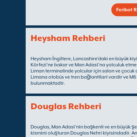
Feribot R
Heysham Rehberi
Heysham İngiltere, Lancashire’daki en büyük kı
Körfezi’ne bakar ve Man Adası’na yolculuk etmek i
Liman terminalinde yolcular için salon ve çocuk
Limana otobüs ve tren bağlantıları vardır ve M6
bulunmaktadır.
Douglas Rehberi
Douglas, Man Adası’nın başkenti ve en büyük şehri
kısmını oluşturan Douglas Nehri kıyısındadır. An