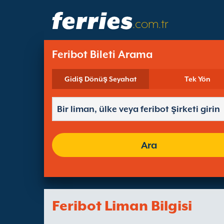
.com.tr
Feribot Bileti Arama
Gidiş Dönüş Seyahat
Tek Yön
Ara
Feribot Liman Bilgisi