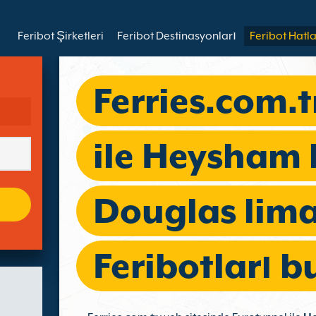
Feribot Şirketleri
Feribot Destinasyonları
Feribot Hatla
Ferries.com.t
ile Heysham
Douglas lim
Feribotları b