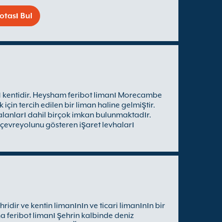
otası Bul
yı kentidir. Heysham feribot limanı Morecambe
çin tercih edilen bir liman haline gelmiştir.
 alanları dahil birçok imkan bulunmaktadır.
 çevreyolunu gösteren işaret levhaları
dir ve kentin limanının ve ticari limanının bir
a feribot limanı şehrin kalbinde deniz