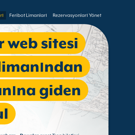
rı
Feribot Limanları
Rezervasyonları Yönet
r web sitesi
 limanından
anına giden
ul