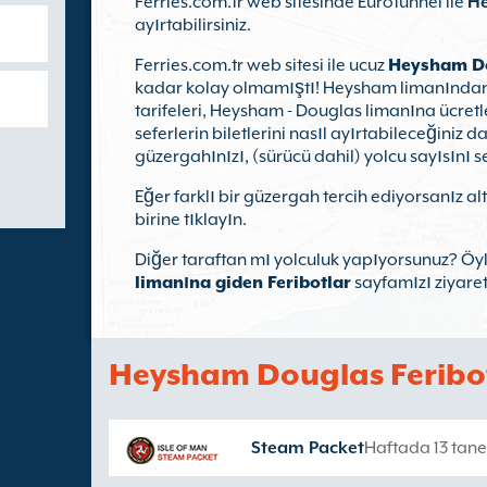
Ferries.com.tr web sitesinde Eurotunnel ile
He
ayırtabilirsiniz.
Ferries.com.tr web sitesi ile ucuz
Heysham Do
kadar kolay olmamıştı! Heysham limanından 
tarifeleri, Heysham - Douglas limanına ücret
seferlerin biletlerini nasıl ayırtabileceğiniz d
güzergahınızı, (sürücü dahil) yolcu sayısını 
Eğer farklı bir güzergah tercih ediyorsanız a
birine tıklayın.
Diğer taraftan mı yolculuk yapıyorsunuz? Öy
limanına giden Feribotlar
sayfamızı ziyaret
Heysham Douglas Feribot
Steam Packet
Haftada 13 tane