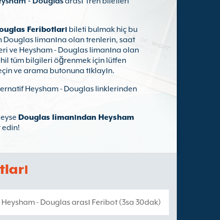
ysham - Douglas
arası Tren biletleri
uglas Feribotları
bileti bulmak hiç bu
Douglas limanına olan trenlerin, saat
leri ve Heysham - Douglas limanına olan
ahil tüm bilgileri öğrenmek için lütfen
seçin ve arama butonuna tıklayın.
lternatif Heysham - Douglas linklerinden
leyse
Douglas limanından Heysham
 edin!
ları
 Heysham - Douglas arası Feribot (3sa 30dak)