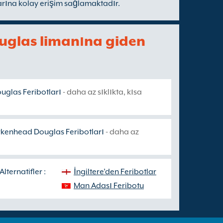
arına kolay erişim sağlamaktadır.
glas limanına giden
uglas Feribotları
- daha az sıklıkta, kısa
rkenhead Douglas Feribotları
- daha az
ternatifler :
İngiltere’den Feribotlar
Man Adası Feribotu