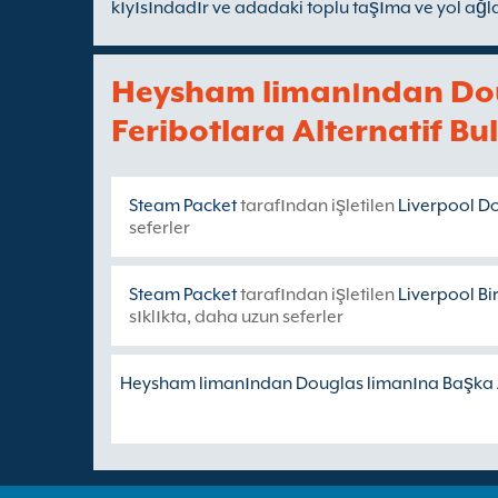
kıyısındadır ve adadaki toplu taşıma ve yol ağl
Heysham limanından Dou
Feribotlara Alternatif Bul
Steam Packet
tarafından işletilen
Liverpool Do
seferler
Steam Packet
tarafından işletilen
Liverpool Bi
sıklıkta, daha uzun seferler
Heysham limanından Douglas limanına Başka Al